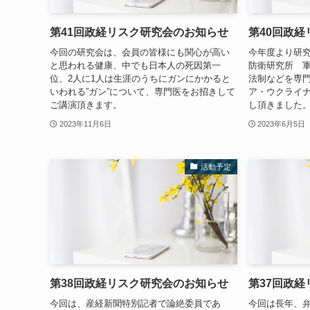
第41回政経リスク研究会のお知らせ
第40回政
今回の研究会は、会員の皆様にも関心が高い
今年度より研究
と思われる健康、中でも日本人の死因第一
防衛研究所 
位、2人に1人は生涯のうちにガンにかかると
法制などを専
いわれる”ガン”について、専門医をお招きして
ア・ウクライ
ご講演頂きます。
し頂きました
2023年11月6日
2023年6月5日
活動予定
第38回政経リスク研究会のお知らせ
第37回政
今回は、産経新聞特別記者で論絶委員であ
今回は長年、