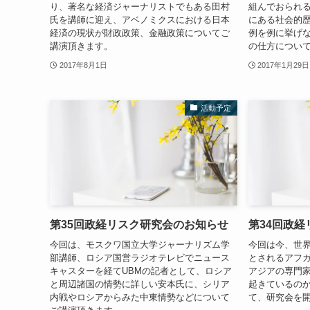
り、著名な経済ジャーナリストでもある田村
組んでおられ
氏を講師に迎え、アベノミクスにおける日本
にある社会的
経済の現状が財政政策、金融政策についてご
例を例に挙げ
講演頂きます。
の仕方につい
2017年8月1日
2017年1月29日
活動予定
第35回政経リスク研究会のお知らせ
第34回政
今回は、モスクワ国立大学ジャーナリズム学
今回は今、世
部講師、ロシア国営ラジオテレビでニュース
とされるアフ
キャスターを経てUBMの記者として、ロシア
アジアの専門
と周辺諸国の情勢に詳しい安本氏に、シリア
起きているの
内戦やロシアからみた中東情勢などについて
て、研究会を