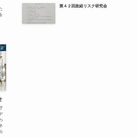
、
第４２回政経リスク研究会
た
を
予定
せ
庁
デ
わ
ネ
お