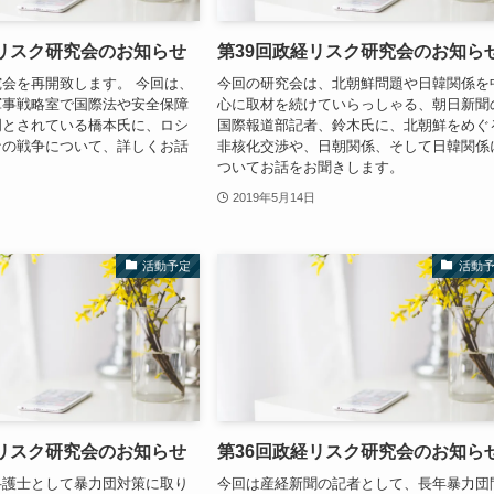
経リスク研究会のお知らせ
第39回政経リスク研究会のお知ら
会を再開致します。 今回は、
今回の研究会は、北朝鮮問題や日韓関係を
軍事戦略室で国際法や安全保障
心に取材を続けていらっしゃる、朝日新聞
門とされている橋本氏に、ロシ
国際報道部記者、鈴木氏に、北朝鮮をめぐ
ナの戦争について、詳しくお話
非核化交渉や、日朝関係、そして日韓関係
。
ついてお話をお聞きします。
2019年5月14日
活動予定
活動
経リスク研究会のお知らせ
第36回政経リスク研究会のお知ら
弁護士として暴力団対策に取り
今回は産経新聞の記者として、長年暴力団