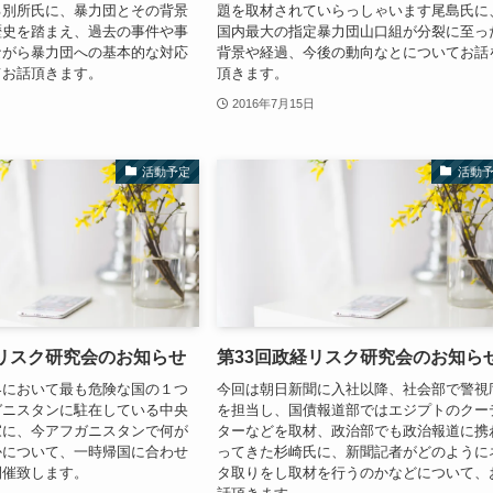
る別所氏に、暴力団とその背景
題を取材されていらっしゃいます尾島氏に
歴史を踏まえ、過去の事件や事
国内最大の指定暴力団山口組が分裂に至っ
ながら暴力団への基本的な対応
背景や経過、今後の動向なとについてお話
てお話頂きます。
頂きます。
2016年7月15日
活動予定
活動
経リスク研究会のお知らせ
第33回政経リスク研究会のお知ら
界において最も危険な国の１つ
今回は朝日新聞に入社以降、社会部で警視
ガニスタンに駐在している中央
を担当し、国債報道部ではエジプトのクー
家に、今アフガニスタンで何が
ターなどを取材、政治部でも政治報道に携
かについて、一時帰国に合わせ
ってきた杉崎氏に、新聞記者がどのように
開催致します。
タ取りをし取材を行うのかなどについて、