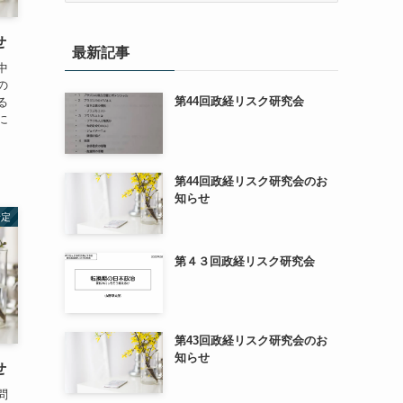
カ
イ
せ
最新記事
ブ
中
の
第44回政経リスク研究会
る
に
第44回政経リスク研究会のお
知らせ
予定
第４３回政経リスク研究会
第43回政経リスク研究会のお
知らせ
せ
問