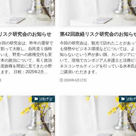
経リスク研究会のお知らせ
第42回政経リスク研究会のお知ら
今回の研究会は、昨年の選挙で
今回の研究会は、観光で訪れたことがあっ
を割って大敗し、自民党１強時
も情勢やビジネス環境などについては、よ
といえ、野党への政権交代も実
知らないという声が多い国、カンボジアに
日本の政治について、長く政治
いて、現地でカンボジア人弁護士と法務ビ
民党政権を間近に見てきた小野
ネスコンサルティングを行っている水本氏
す。 日程：2025年2月...
ご講演いただきます。
日
2024年4月17日
活動予定
活動