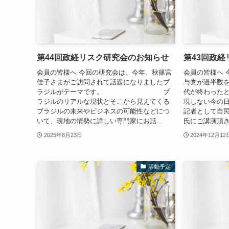
第44回政経リスク研究会のお知らせ
第43回政
会員の皆様へ 今回の研究会は、今年、秋篠宮
会員の皆様へ 
佳子さまがご訪問されて話題になりましたブ
与党が過半数
ラジルがテーマです。 ブ
代が終わった
ラジルのリアルな現状とそこから見えてくる
現しない今の
ブラジルの未来やビジネスの可能性などにつ
記者として自
いて、現地の情勢に詳しい専門家にお話...
氏にご講演頂きま
2025年8月23日
2024年12月12
活動予定