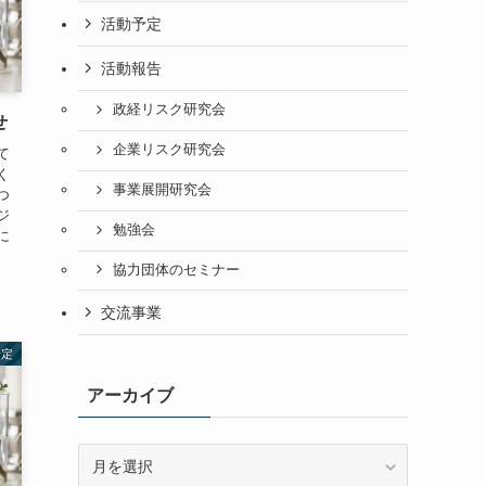
活動予定
活動報告
政経リスク研究会
せ
企業リスク研究会
て
く
事業展開研究会
つ
ジ
勉強会
に
協力団体のセミナー
交流事業
予定
アーカイブ
ア
ー