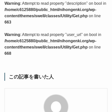
Warning
: Attempt to read property "description" on bool in
/home/c6125880/public_html/nihongenki.org/wp-
content/themes/swell/classes/Utility/Get.php
on line
663
Warning
: Attempt to read property "user_url" on bool in
/home/c6125880/public_html/nihongenki.org/wp-
content/themes/swell/classes/Utility/Get.php
on line
668
この記事を書いた人