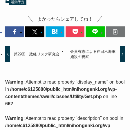
活動予定
よかったらシェアしてね！
会員有志による在日米海軍
第29回 政経リスク研究会
施設の視察
Warning
: Attempt to read property "display_name" on bool
in
/home/c6125880/public_html/nihongenki.org/wp-
content/themes/swell/classes/Utility/Get.php
on line
662
Warning
: Attempt to read property "description" on bool in
/home/c6125880/public_html/nihongenki.org/wp-