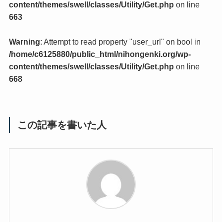
content/themes/swell/classes/Utility/Get.php
on line
663
Warning
: Attempt to read property "user_url" on bool in
/home/c6125880/public_html/nihongenki.org/wp-
content/themes/swell/classes/Utility/Get.php
on line
668
この記事を書いた人