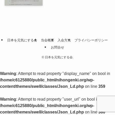
日本を元気にする会
当会概要
入会方法
プライバシーポリシー
お問合せ
©
日本を元気にする会.
Warning
: Attempt to read property "display_name" on bool in
/home/c6125880/public_html/nihongenki.org/wp-
content/themes/swell/classes/Json_Ld.php
on line
359
Warning
: Attempt to read property "user_url" on bool in
/home/c6125880/public_html/nihongenki.org/wp-
content/themes/swell/classes/Json_Ld.php
on line
360