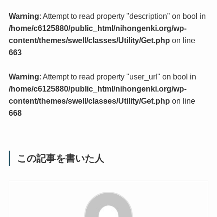
Warning
: Attempt to read property "description" on bool in
/home/c6125880/public_html/nihongenki.org/wp-
content/themes/swell/classes/Utility/Get.php
on line
663
Warning
: Attempt to read property "user_url" on bool in
/home/c6125880/public_html/nihongenki.org/wp-
content/themes/swell/classes/Utility/Get.php
on line
668
この記事を書いた人