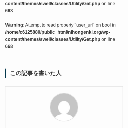
content/themes/swell/classes/Utility/Get.php
on line
663
Warning
: Attempt to read property "user_url" on bool in
/home/c6125880/public_html/nihongenki.org/wp-
content/themes/swell/classes/Utility/Get.php
on line
668
この記事を書いた人