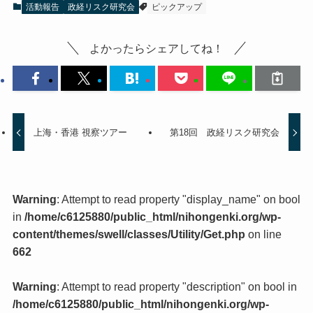
活動報告
政経リスク研究会
ピックアップ
よかったらシェアしてね！
上海・香港 視察ツアー
第18回 政経リスク研究会
Warning
: Attempt to read property "display_name" on bool
in
/home/c6125880/public_html/nihongenki.org/wp-
content/themes/swell/classes/Utility/Get.php
on line
662
Warning
: Attempt to read property "description" on bool in
/home/c6125880/public_html/nihongenki.org/wp-