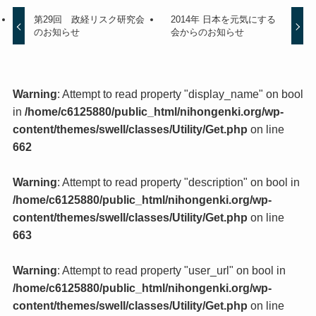
第29回 政経リスク研究会
2014年 日本を元気にする
のお知らせ
会からのお知らせ
Warning
: Attempt to read property "display_name" on bool
in
/home/c6125880/public_html/nihongenki.org/wp-
content/themes/swell/classes/Utility/Get.php
on line
662
Warning
: Attempt to read property "description" on bool in
/home/c6125880/public_html/nihongenki.org/wp-
content/themes/swell/classes/Utility/Get.php
on line
663
Warning
: Attempt to read property "user_url" on bool in
/home/c6125880/public_html/nihongenki.org/wp-
content/themes/swell/classes/Utility/Get.php
on line