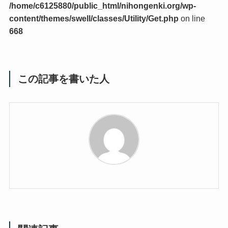
/home/c6125880/public_html/nihongenki.org/wp-
content/themes/swell/classes/Utility/Get.php
on line
668
この記事を書いた人