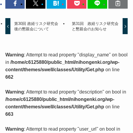
第30回 政経リスク研究会
第31回 政経リスク研究会
後の懇親会について
と懇親会のお知らせ
Warning
: Attempt to read property "display_name" on bool
in
/home/c6125880/public_html/nihongenki.org/wp-
content/themes/swell/classes/Utility/Get.php
on line
662
Warning
: Attempt to read property "description" on bool in
/home/c6125880/public_html/nihongenki.org/wp-
content/themes/swell/classes/Utility/Get.php
on line
663
Warning
: Attempt to read property "user_url" on bool in