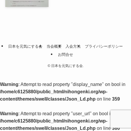
日本を元気にする会
当会概要
入会方法
プライバシーポリシー
お問合せ
©
日本を元気にする会.
Warning
: Attempt to read property "display_name" on bool in
/home/c6125880/public_html/nihongenki.org/wp-
content/themes/swell/classes/Json_Ld.php
on line
359
Warning
: Attempt to read property "user_url" on bool in
/home/c6125880/public_html/nihongenki.org/wp-
content/themes/swell/classes/Json_Ld.php
on line
360