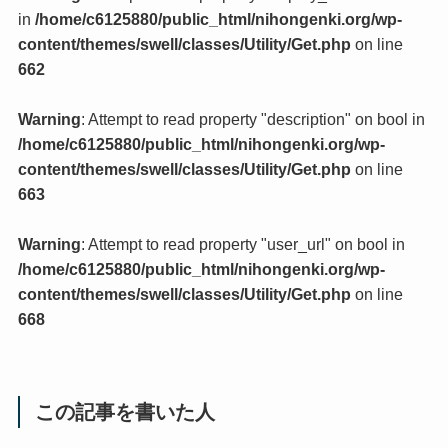
in
/home/c6125880/public_html/nihongenki.org/wp-
content/themes/swell/classes/Utility/Get.php
on line
662
Warning
: Attempt to read property "description" on bool in
/home/c6125880/public_html/nihongenki.org/wp-
content/themes/swell/classes/Utility/Get.php
on line
663
Warning
: Attempt to read property "user_url" on bool in
/home/c6125880/public_html/nihongenki.org/wp-
content/themes/swell/classes/Utility/Get.php
on line
668
この記事を書いた人