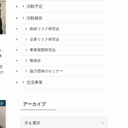
活動予定
活動報告
政経リスク研究会
企業リスク研究会
事業展開研究会
0：
本
勉強会
部
協力団体のセミナー
新の
交流事業
報告
アーカイブ
ア
ー