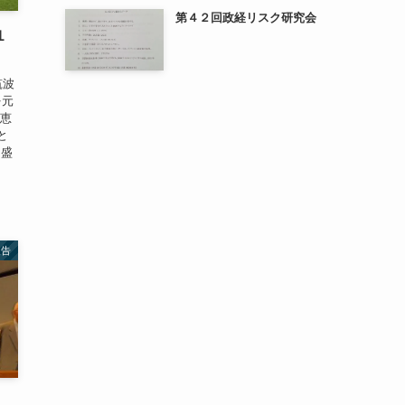
第４２回政経リスク研究会
１
筑波
を元
に恵
と
き盛
報告