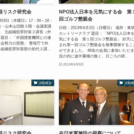
政経リスク研究会
NPO法人日本を元気にする会 第
回ゴルフ懇親会
8月8日（木曜日）17：00～18：
橋・山本山旧館３階・会議室講
日程：2013年6月2日（日曜日） 場所：東
氏 元組織犯罪対策２課長（外
カントリークラブ 題目：「NPO法人日本
）題目：「外国捜査機関との連
気にする会 第１回ゴルフ懇親会」 好天
会勢力の実態」 警視庁で外
まれ第一回ゴルフ懇親会を無事開催するこ
組織犯罪対策部の初代２課...
ができました。 48名の会員に参加いただ
況の内に途中棄権の無く、日ごろの研...
2013年6月9日
活動報告
活動
政経リスク研究会
在日米軍施設の視察について