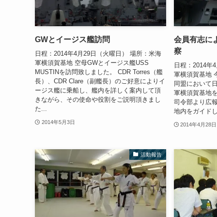
GWとイージス艦訪問
会員有志に
察
日程：2014年4月29日（火曜日） 場所：米海
軍横須賀基地 空母GWとイージス艦USS
日程：2014年
MUSTINを訪問致しました。 CDR Torres（艦
軍横須賀基地 
長）、CDR Clare（副艦長）のご好意によりイ
同盟において
ージス艦に乗船し、艦内を詳しく案内して頂
軍横須賀基地を
きながら、その使命や役割をご説明頂きまし
司令部より広
た...
地内をガイドし
2014年5月3日
2014年4月28日
活動報告