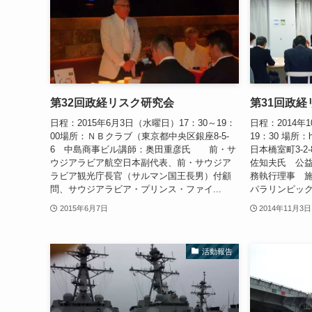
第32回政経リスク研究会
第31回政経
日程：2015年6月3日（水曜日）17：30～19：
日程：2014年
00場所：ＮＢクラブ（東京都中央区銀座8-5-
19：30 場所
6 中島商事ビル講師：奥田重彦氏 前・サ
日本橋室町3-2
ウジアラビア航空日本副代表、前・サウジア
佐知夫氏 公
ラビア観光庁長官（サルマン国王長男）付顧
務執行理事 施
問、サウジアラビア・プリンス・ファイ...
パラリンピック
2015年6月7日
2014年11月3日
活動報告