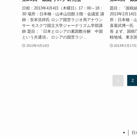
日程：2013年4月4日（木曜日）17：00～18：
題目：「国税組
30 場所：日本橋・山本山旧館３階・会議室 講
2013年2月14
師：安本浩祥氏 ロシア国営ラジオ局アナウン
所：日本橋・山
サー モスクワ国立大学ジャーナリズム学部講
喜屋武博一氏
師 題目：「日本とロシアの素因数分解 中国
長 まず、国税
という共通項」 ロシアの国営ラジ...
轄地域、東京国
2013年4月14日
2013年2月17日
1
2
日