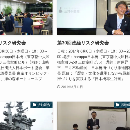
リスク研究会
第30回政経リスク研究会
10月30日（木曜日）18：00～
日程：2014年8月6日（水曜日）18：30～2
：harappa日本橋（東京都中央区
00 場所：harappa日本橋（東京都中央区日
-8 三信室町ビル） 講師：山崎
橋室町3-2-8 三信室町ビル） 講師：新原昇
益社団法人日本ボート協会 業
平 三井不動産㈱ 日本橋街づくり推進部
設委員長 東京オリンピック・
長 題目：「歴史・文化を継承しながら最
、海の森ボートコースプ...
街づくりを実践する『日本橋再生計画』...
2014年8月11日
活動報告
活動