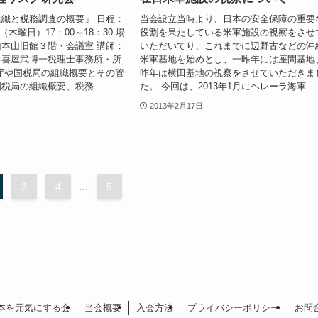
織と税務調査の概要」 日程：
当会設立当時より、日本の安全保障の重要
日（木曜日）17：00～18：30 場
役割を果たしている米軍施設の視察をさせ
本山旧館３階・会議室 講師：
いただいてり、これまでに辺野古などの沖
 喜屋武博一税理士事務所・所
米軍基地を始めとし、一昨年には座間基地
庁や国税局の組織概要とその管
昨年は横田基地の視察をさせていただきま
税局の組織概要、税務...
た。 今回は、2013年1月にヘレーラ海軍...
2013年2月17日
3
4
...
5
本を元気にする会
当会概要
入会方法
プライバシーポリシー
お問