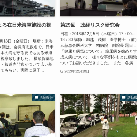
よる在日米海軍施設の視
第29回 政経リスク研究会
日程：2013年12月5日（木曜日）17：00～
18：30 講師：堀越 茂樹 医学博士 （前
4月18日（金曜日） 場所：米海
京慈恵会医科大学 柏病院 副院長 題目
今回は、会員有志数名で、日米
「健康と病気について」 糖尿病を始めと
日本の海を守る要でもある米海
成人病について、様々な事例をもとに病例
視察致しました。 横須賀基地
ついてお話いただきました。 また、各病...
報・報道専門官がついて広い基
てもらい、実際に原子...
2013年12月10日
活動報告
活動