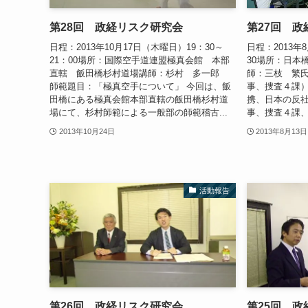
第28回 政経リスク研究会
第27回 
日程：2013年10月17日（木曜日）19：30～
日程：2013年
21：00場所：国際空手道連盟極真会館 本部
30場所：日本
直轄 飯田橋杉村道場講師：杉村 多一郎
師：三枝 繁
師範題目：「極真空手について」 今回は、飯
事、捜査４課
田橋にある極真会館本部直轄の飯田橋杉村道
携、日本の反社
場にて、杉村師範による一般部の師範稽古...
事、捜査４課、
2013年10月24日
2013年8月13日
活動報告
第26回 政経リスク研究会
第25回 