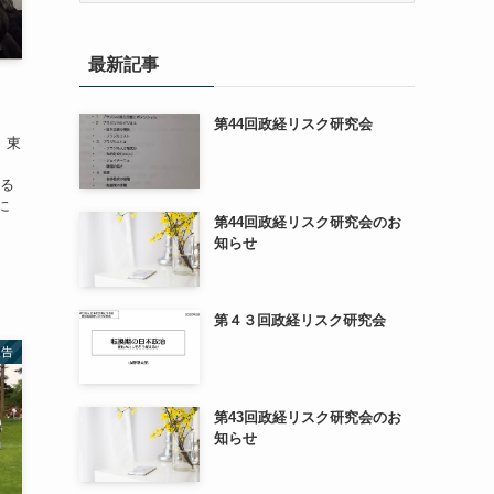
カ
イ
最新記事
ブ
第44回政経リスク研究会
）東
：
する
に
第44回政経リスク研究会のお
知らせ
第４３回政経リスク研究会
報告
第43回政経リスク研究会のお
知らせ