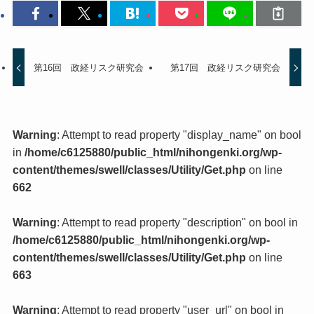
第16回 政経リスク研究会
第17回 政経リスク研究会
Warning
: Attempt to read property "display_name" on bool
in
/home/c6125880/public_html/nihongenki.org/wp-
content/themes/swell/classes/Utility/Get.php
on line
662
Warning
: Attempt to read property "description" on bool in
/home/c6125880/public_html/nihongenki.org/wp-
content/themes/swell/classes/Utility/Get.php
on line
663
Warning
: Attempt to read property "user_url" on bool in