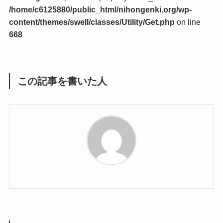
/home/c6125880/public_html/nihongenki.org/wp-
content/themes/swell/classes/Utility/Get.php
on line
668
この記事を書いた人