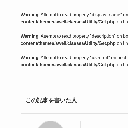
Warning
: Attempt to read property "display_name" o
content/themes/swell/classes/Utility/Get.php
on li
Warning
: Attempt to read property "description" on b
content/themes/swell/classes/Utility/Get.php
on li
Warning
: Attempt to read property "user_url" on bool
content/themes/swell/classes/Utility/Get.php
on li
この記事を書いた人